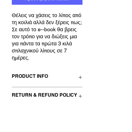
Θέλεις να χάσεις το λίπος από
τη κοιλιά αλλά δεν ξέρεις πως;
Σε αυτό το e--book θα βρεις
τον τρόπο για να διώξεις μια
για πάντα τα πρώτα 3 κιλά
σπλαχνικού λίπους σε 7
ημέρες.
PRODUCT INFO
Θέλεις να χάσεις το λίπος από τη
RETURN & REFUND POLICY
κοιλιά αλλά δεν ξέρεις πως; Σε αυτό το
e--book θα βρεις τον τρόπο για να
διώξεις μια για πάντα τα πρώτα 3 κιλά
I’m a Return and Refund policy. I’m a
SHIPPING INFO
σπλαχνικού λίπους σε 7 ημέρες.
great place to let your customers
know what to do in case they are
dissatisfied with their purchase.
I'm a shipping policy. I'm a great place