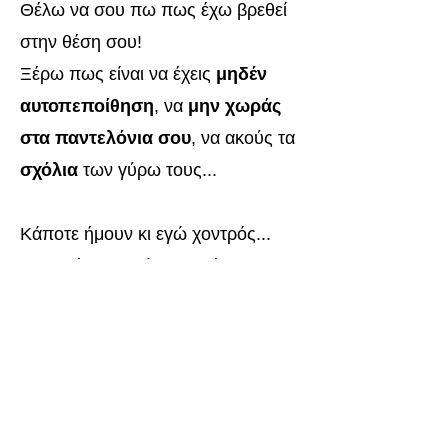
Θέλω να σου πω πως έχω βρεθεί
στην θέση σου!
Ξέρω πως είναι να έχεις
μηδέν
αυτοπεποίθηση
, να
μην χωράς
στα παντελόνια σου
, να ακούς τα
σχόλια
των γύρω τους...
Κάποτε ήμουν κι εγώ χοντρός...​
Δεν επέλεγα ρούχα με βάση το
γούστο μου, αλλά με βάση του
νούμερου που μου έκανε...
Η αυτοπεποίθησή μου είχε πιάσει
πάτο...