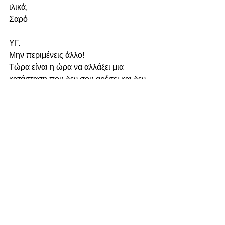
ιλικά,
Σαρό
ΥΓ.
Μην περιμένεις άλλο!
Τώρα είναι η ώρα να αλλάξει μια 
κατάσταση που δεν σου αρέσει και δεν 
σε κάνει να αισθάνεσαι περήφανος…
Πάρε την κατάσταση στα χέρια σου και 
κλείσε ένα δωρεάν τηλεφωνικό 
ραντεβού μαζί μου:
Ναι, Θέλω Να Χάσω το Λίπος Χωρίς Πείνα και Στερήσεις ΤΩΡΑ
Γυναίκες
Testimonials