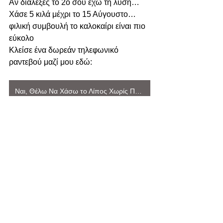
Αν διάλεξες το 2ο σου έχω τη λύση…
Χάσε 5 κιλά μέχρι το 15 Αύγουστο… 
φιλική συμβουλή το καλοκαίρι είναι πιο 
εύκολο 
Κλείσε ένα δωρεάν τηλεφωνικό 
ραντεβού μαζί μου εδώ:
Ναι, Θέλω Να Χάσω το Λίπος Χωρίς Πείνα και Στερήσεις ΤΩΡΑ
Γυναίκες
Testimonials
Εμφάνιση όλων