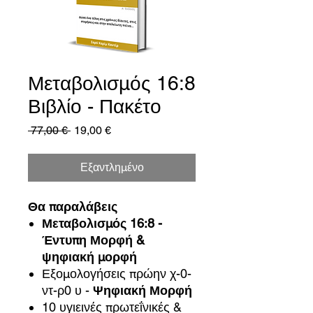
Μεταβολισμός 16:8
Βιβλίο - Πακέτο
Κανονική
Τιμή
 77,00 € 
19,00 €
τιμή
Έκπτωσης
Εξαντλημένο
Θα παραλάβεις
Μεταβολισμός 16:8 -
Έντυπη Μορφή &
ψηφιακή μορφή
Εξομολογήσεις πρώην χ-0-
ντ-ρ0 υ -
Ψηφιακή Μορφή
10 υγιεινές πρωτεΐνικές &