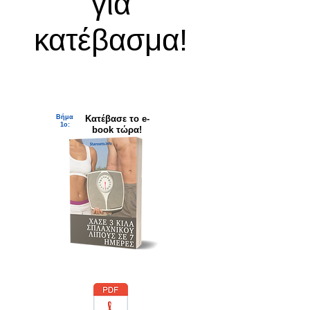
για
κατέβασμα!
Βήμα
Κατέβασε το e-
1ο:
book τώρα!